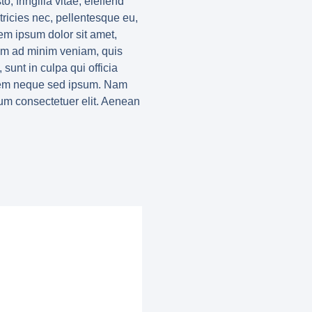
 fringilla vitae, eleifend
ricies nec, pellentesque eu,
em ipsum dolor sit amet,
nim ad minim veniam, quis
 sunt in culpa qui officia
r sem neque sed ipsum. Nam
ium consectetuer elit. Aenean