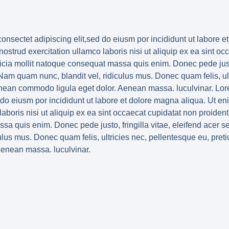
onsectet adipiscing elit,sed do eiusm por incididunt ut labore e
strud exercitation ullamco laboris nisi ut aliquip ex ea sint oc
fficia mollit natoque consequat massa quis enim. Donec pede justo,
m quam nunc, blandit vel, ridiculus mus. Donec quam felis, ult
enean commodo ligula eget dolor. Aenean massa. luculvinar. Lor
d do eiusm por incididunt ut labore et dolore magna aliqua. Ut e
aboris nisi ut aliquip ex ea sint occaecat cupidatat non proident,
sa quis enim. Donec pede justo, fringilla vitae, eleifend ace
ulus mus. Donec quam felis, ultricies nec, pellentesque eu, pret
Aenean massa. luculvinar.