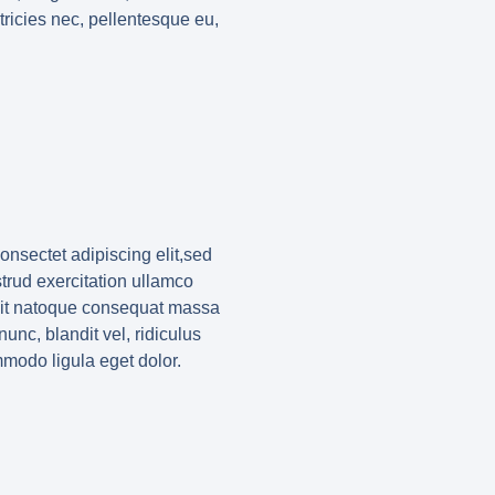
ricies nec, pellentesque eu,
nsectet adipiscing elit,sed
trud exercitation ullamco
ollit natoque consequat massa
nc, blandit vel, ridiculus
mmodo ligula eget dolor.