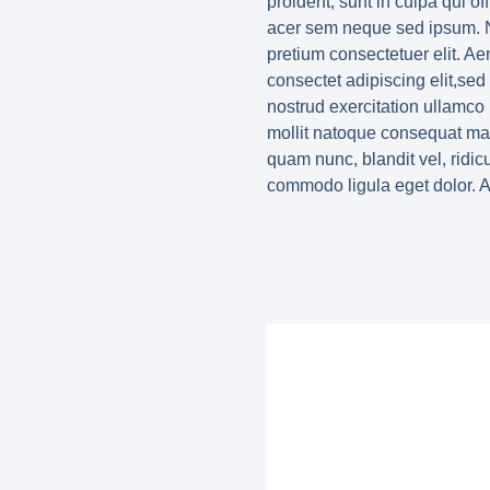
proident, sunt in culpa qui o
acer sem neque sed ipsum. Na
pretium consectetuer elit. A
consectet adipiscing elit,se
nostrud exercitation ullamco l
mollit natoque consequat mas
quam nunc, blandit vel, ridic
commodo ligula eget dolor. 