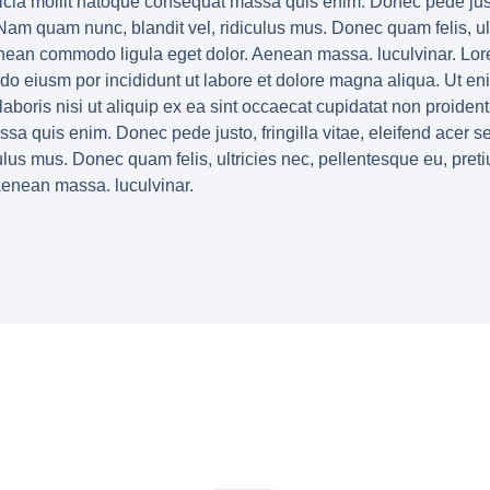
fficia mollit natoque consequat massa quis enim. Donec pede justo,
m quam nunc, blandit vel, ridiculus mus. Donec quam felis, ult
enean commodo ligula eget dolor. Aenean massa. luculvinar. Lor
d do eiusm por incididunt ut labore et dolore magna aliqua. Ut e
aboris nisi ut aliquip ex ea sint occaecat cupidatat non proident,
sa quis enim. Donec pede justo, fringilla vitae, eleifend ace
ulus mus. Donec quam felis, ultricies nec, pellentesque eu, pret
Aenean massa. luculvinar.