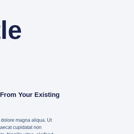
le
d From Your Existing
t dolore magna aliqua. Ut
caecat cupidatat non